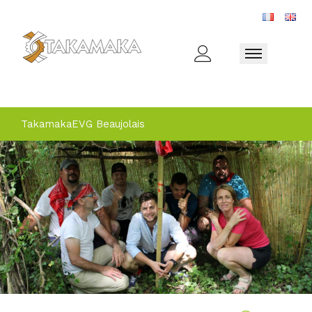
Toggle naviga
Takamaka
EVG Beaujolais