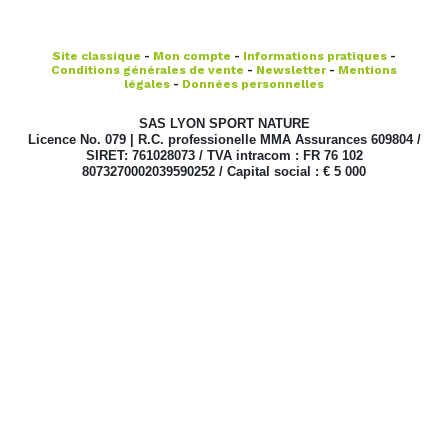
Site classique
-
Mon compte
-
Informations pratiques
-
Conditions générales de vente
-
Newsletter
-
Mentions
légales
-
Données personnelles
SAS LYON SPORT NATURE
Licence No. 079 | R.C. professionelle MMA Assurances 609804 /
SIRET: 761028073 / TVA intracom : FR 76 102
8073270002039590252 / Capital social : € 5 000