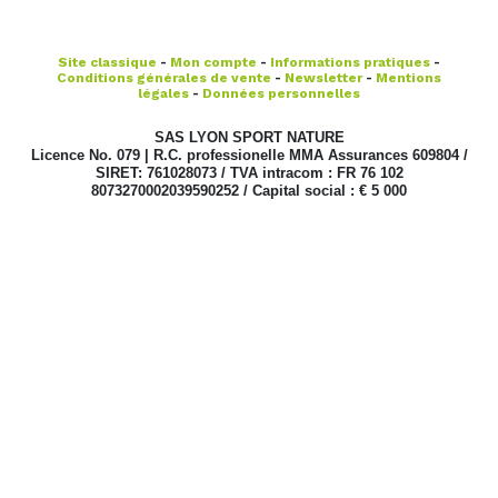
Site classique
-
Mon compte
-
Informations pratiques
-
Conditions générales de vente
-
Newsletter
-
Mentions
légales
-
Données personnelles
SAS LYON SPORT NATURE
Licence No. 079 | R.C. professionelle MMA Assurances 609804 /
SIRET: 761028073 / TVA intracom : FR 76 102
8073270002039590252 / Capital social : € 5 000