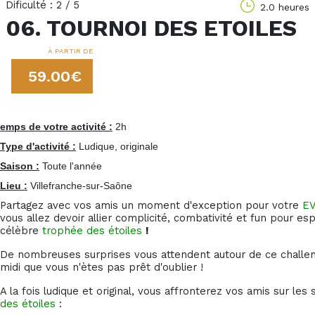
Dificulté : 2 / 5
2.0 heures
06. TOURNOI DES ETOILES
À PARTIR DE
59.00€
emps de votre activité :
2h
Type d'activité :
Ludique, originale
Saison :
Toute l'année
Lieu :
Villefranche-sur-Saône
Partagez avec vos amis un moment d'exception pour votre
E
vous allez devoir allier complicité, combativité et fun pour e
célèbre
trophée des étoiles
!
De nombreuses surprises vous attendent autour de ce challe
midi que vous n'ètes pas prêt d'oublier !
A la fois ludique et original, vous affronterez vos amis sur le
des étoiles
: