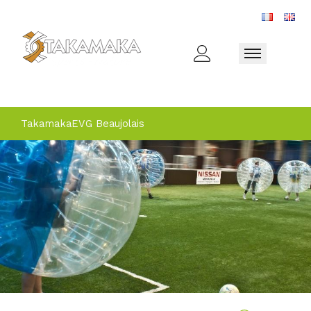
Toggle naviga
Takamaka
EVG Beaujolais