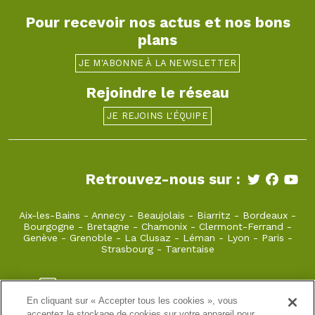
Pour recevoir nos actus et nos bons
plans
JE M'ABONNE À LA NEWSLETTER
Rejoindre le réseau
JE REJOINS L'ÉQUIPE
Retrouvez-nous sur :
Aix-les-Bains
-
Annecy
-
Beaujolais
-
Biarritz
-
Bordeaux
-
Bourgogne
-
Bretagne
-
Chamonix
-
Clermont-Ferrand
-
Genève
-
Grenoble
-
La Clusaz
-
Léman
-
Lyon
-
Paris
-
Strasbourg
-
Tarentaise
beaujolais@takamaka.fr
En cliquant sur « Accepter tous les cookies », vous
04 78 79 28 13
acceptez le stockage de cookies sur votre appareil pour