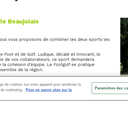
le Beaujolais
nous vous proposons de combiner les deux sports les
e Foot et de Golf. Ludique, décalé et innovant, le
ble de vos collaborateurs, ce sport demandera
e la cohésion d'équipe. Le Footgolf se pratique
ensemble de la région.
leurs en adéquation avec celles de l’entreprise, le
mme le respect, l’esprit d’équipe, la mixité, la
e de cookies sur votre appareil pour améliorer la
Paramètres des c
ts de marketing.
Pour en savoir plus sur la
CA
urs de golf où l’objectif est de compléter le parcours
frappes de balle possible possible .Il peut peut se
GO
llon de football.
Acc
Tem
ambuilding Beaujolais réalisée par notre animateur,
Eff
 dizaine de personnes sur le parcours avec carnet de