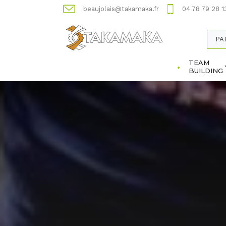
beaujolais@takamaka.fr
04 78 79 28 1
PA
TEAM
BUILDING