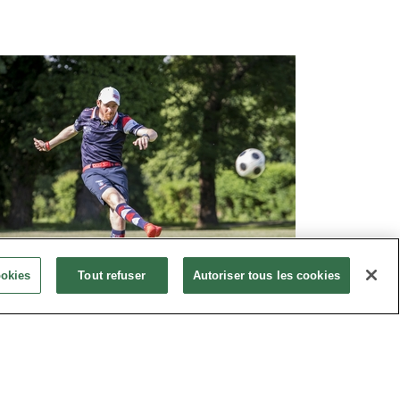
ookies
Tout refuser
Autoriser tous les cookies
RACTÉRISTIQUES Du FOOT
LF :
ès : selon vos souhaits
ps d'activité : 2 à 3 heures
ectif : 40 mini / 1000 maxi.