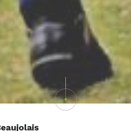
Scroll down
eaujolais