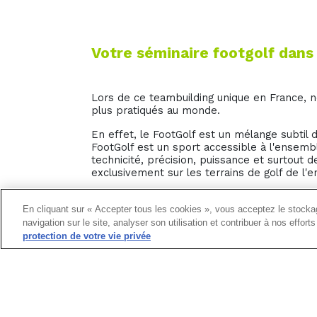
Votre séminaire footgolf dans 
Lors de ce teambuilding unique en France, 
plus pratiqués au monde.
En effet, le FootGolf est un mélange subtil d
FootGolf est un sport accessible à l'ensem
technicité, précision, puissance et surtout d
exclusivement sur les terrains de golf de l'
Une activité teambuilding qui partage des va
FootGolf porte des valeurs fondamentales co
En cliquant sur « Accepter tous les cookies », vous acceptez le stockag
convivialité, le partage et l’intégrité.
navigation sur le site, analyser son utilisation et contribuer à nos effor
protection de votre vie privée
Le FootGolf se pratique au pied sur un parco
de 18 ou 9 trous, en effectuant le moins de 
jouer en individuel ou par équipe, avec un ba
Une fois la présentation de votre activité te
vous partirez en équipe et par groupe d'une