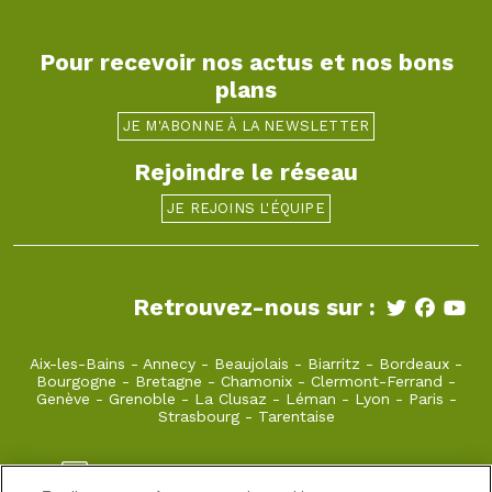
Pour recevoir nos actus et nos bons
plans
JE M'ABONNE À LA NEWSLETTER
Rejoindre le réseau
JE REJOINS L'ÉQUIPE
Retrouvez-nous sur :
Aix-les-Bains
-
Annecy
-
Beaujolais
-
Biarritz
-
Bordeaux
-
Bourgogne
-
Bretagne
-
Chamonix
-
Clermont-Ferrand
-
Genève
-
Grenoble
-
La Clusaz
-
Léman
-
Lyon
-
Paris
-
Strasbourg
-
Tarentaise
beaujolais@takamaka.fr