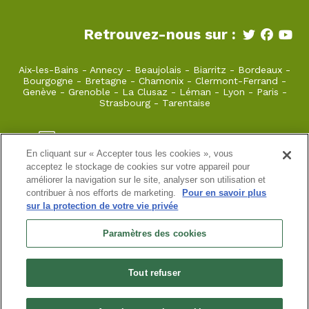
Retrouvez-nous sur :
Aix-les-Bains
-
Annecy
-
Beaujolais
-
Biarritz
-
Bordeaux
-
Bourgogne
-
Bretagne
-
Chamonix
-
Clermont-Ferrand
-
Genève
-
Grenoble
-
La Clusaz
-
Léman
-
Lyon
-
Paris
-
Strasbourg
-
Tarentaise
beaujolais@takamaka.fr
En cliquant sur « Accepter tous les cookies », vous
04 78 79 28 13
acceptez le stockage de cookies sur votre appareil pour
améliorer la navigation sur le site, analyser son utilisation et
22 rue Juiverie 69005 LYON
contribuer à nos efforts de marketing.
Pour en savoir plus
sur la protection de votre vie privée
Site classique
-
Mon compte
-
Informations pratiques
-
Paramètres des cookies
Conditions générales de vente
-
Newsletter
-
Mentions
légales
-
Données personnelles
Tout refuser
SAS LYON SPORT NATURE
Licence No. 079 | R.C. professionelle MMA Assurances 609804 /
SIRET: 761028073 / TVA intracom : FR 76 102