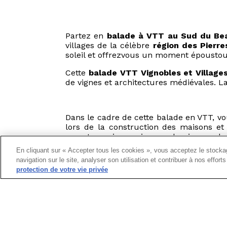
Partez en
balade à VTT au Sud du Bea
villages de la célèbre
région des Pierre
soleil et offrezvous un moment époustouf
Cette
balade VTT Vignobles et Village
de vignes et architectures médiévales. La
Dans le cadre de cette balade en VTT, vo
lors de la construction des maisons et 
murets, mais aussi, vous dominerez des
animation teambuilding allie découverte
En cliquant sur « Accepter tous les cookies », vous acceptez le stockag
navigation sur le site, analyser son utilisation et contribuer à nos effor
protection de votre vie privée
Au départ du village d'Oingt, en passa
vignobles et villages sur mesure !
En journée comme en début de soirée ent
building pour mettre à l'épreuve vos com