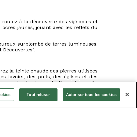
, roulez à la découverte des vignobles et
 ocres jaunes, jouant avec les reflets du
haleureux surplombé de terres lumineuses,
t Découvertes".
ez la teinte chaude des pierres utilisées
s lavoirs, des puits, des églises et des
x sur les hauteurs du Beaujolais, cette
ookies
Tout refuser
Autoriser tous les cookies
sons des
parcours de balade VTT entre
us intégrons également des ateliers team