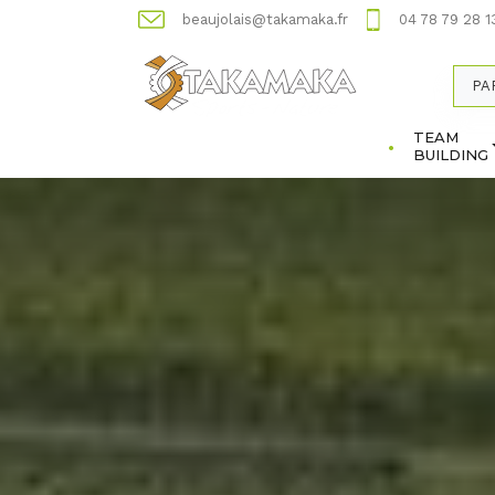
beaujolais@takamaka.fr
04 78 79 28 1
PA
TEAM
BUILDING