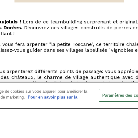
ujolais
! Lors de ce teambuilding surprenant et original
s Dorées.
Découvrez ces villages construits de pierres en
lant !
s
vous fera arpenter "la petite Toscane", ce territoire c
issez-vous guider dans ses villages labellisés "Vignobles e
us arpenterez différents points de passage: vous apprécier
des châteaux, le charme de village authentique avec de
 paysages vallonnés. Entouré de vignes et dans des lieu
 et dynamisme.
e de cookies sur votre appareil pour améliorer la
Paramètres des c
ts de marketing.
Pour en savoir plus sur la
nt par Theizé, ou un arrêt à Chamelet, nous vous propo
reprise, pour découvrir la ville en habits de lumière, no
pétences, votre logique et vos aptitudes d'équipe.