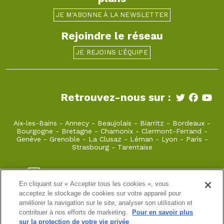
JE M'ABONNE À LA NEWSLETTER
Rejoindre le réseau
JE REJOINS L'ÉQUIPE
Retrouvez-nous sur :
Aix-les-Bains
-
Annecy
-
Beaujolais
-
Biarritz
-
Bordeaux
-
Bourgogne
-
Bretagne
-
Chamonix
-
Clermont-Ferrand
-
Genève
-
Grenoble
-
La Clusaz
-
Léman
-
Lyon
-
Paris
-
Strasbourg
-
Tarentaise
beaujolais@takamaka.fr
En cliquant sur « Accepter tous les cookies », vous
04 78 79 28 13
acceptez le stockage de cookies sur votre appareil pour
améliorer la navigation sur le site, analyser son utilisation et
22 rue Juiverie 69005 LYON
contribuer à nos efforts de marketing.
Pour en savoir plus
sur la protection de votre vie privée